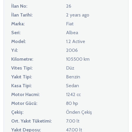
İlan No:
26
İlan Tarihi:
2 years ago
Marka:
Fiat
Seri:
Albea
Model:
1.2 Active
Yıl:
2006
Kilometre:
105500 km
Vites Tipi:
Düz
Yakıt Tipi:
Benzin
Kasa Tipi:
Sedan
Motor Hacmi:
1242 cc
Motor Gücü:
80 hp
Çekiş:
Önden Çekiş
Ort. Yakıt Tüketimi:
7.00 lt
Yakıt Deposu:
47.00 lt