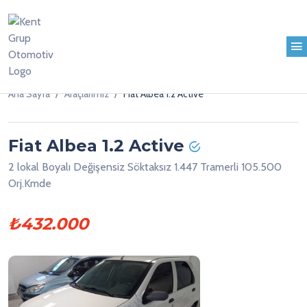
Ana Sayfa
Araçlarımız
Fiat Albea 1.2 Active
Fiat Albea 1.2 Active
2 lokal Boyalı Değişensiz Söktaksız 1.447 Tramerli 105.500
Orj.Kmde
₺432.000